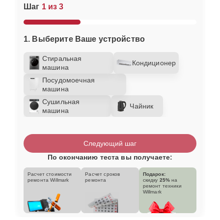
Шаг
1 из 3
1. Выберите Ваше устройство
Стиральная
Кондиционер
машина
Посудомоечная
машина
Сушильная
Чайник
машина
Следующий шаг
По окончанию теста вы получаете:
Расчет стоимости
Расчет сроков
Подарок:
ремонта Willmark
ремонта
скидку
25%
на
ремонт техники
Willmark