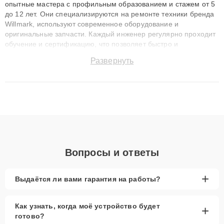
опытные мастера с профильным образованием и стажем от 5
до 12 лет. Они специализируются на ремонте техники бренда
Willmark, используют современное оборудование и
оригинальные запчасти. Каждый инженер регулярно проходит
обучение и сертификацию, что позволяет быстро и
точноdiagnostikировать поломки и восстанавливать технику с
Развернуть
сохранением гарантии до 3 лет. Наши мастера решают
сложные случаи: от замены матриц и материнских плат до
ремонта после залития и восстановления данных. Благодаря
высокой квалификации и ответственному подходу клиенты
получают быстрый, качественный ремонт и понятные
объяснения по результатам диагностики.
Вопросы и ответы
+
Выдаётся ли вами гарантия на работы?
Как узнать, когда моё устройство будет
+
готово?