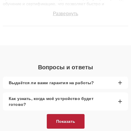
обучение и сертификацию, что позволяет быстро и
точноdiagnostikировать поломки и восстанавливать технику с
Развернуть
сохранением гарантии до 3 лет. Наши мастера решают
сложные случаи: от замены матриц и материнских плат до
ремонта после залития и восстановления данных. Благодаря
высокой квалификации и ответственному подходу клиенты
получают быстрый, качественный ремонт и понятные
объяснения по результатам диагностики.
Вопросы и ответы
+
Выдаётся ли вами гарантия на работы?
Как узнать, когда моё устройство будет
+
готово?
Показать