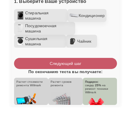
1. Выберите Ваше устройство
Стиральная
Кондиционер
машина
Посудомоечная
машина
Сушильная
Чайник
машина
Следующий шаг
По окончанию теста вы получаете:
Расчет стоимости
Расчет сроков
Подарок:
ремонта Willmark
ремонта
скидку
25%
на
ремонт техники
Willmark