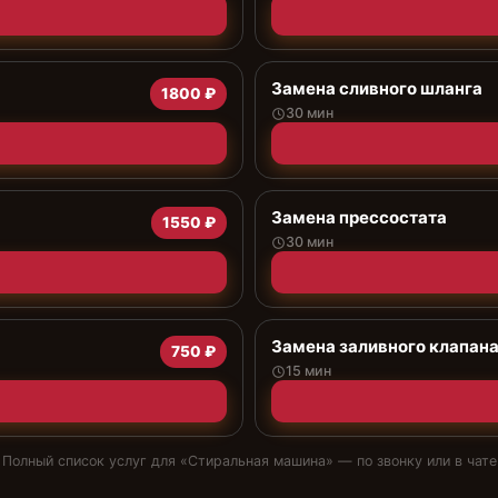
Замена сливного шланга
1800 ₽
30 мин
Замена прессостата
1550 ₽
30 мин
Замена заливного клапан
750 ₽
15 мин
Полный список услуг для «
Стиральная машина
» — по звонку или в чате