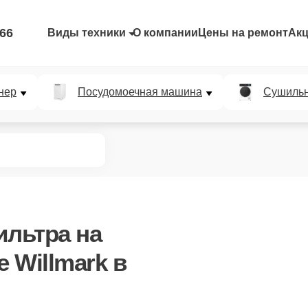
-66
Виды техники
О компании
Цены на ремонт
Ак
нер
Посудомоечная машина
Сушиль
ильтра
на
 Willmark в