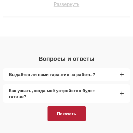
точноdiagnostikировать поломки и восстанавливать технику с
Развернуть
сохранением гарантии до 3 лет. Наши мастера решают
сложные случаи: от замены матриц и материнских плат до
ремонта после залития и восстановления данных. Благодаря
высокой квалификации и ответственному подходу клиенты
получают быстрый, качественный ремонт и понятные
объяснения по результатам диагностики.
Вопросы и ответы
+
Выдаётся ли вами гарантия на работы?
Как узнать, когда моё устройство будет
+
готово?
Показать