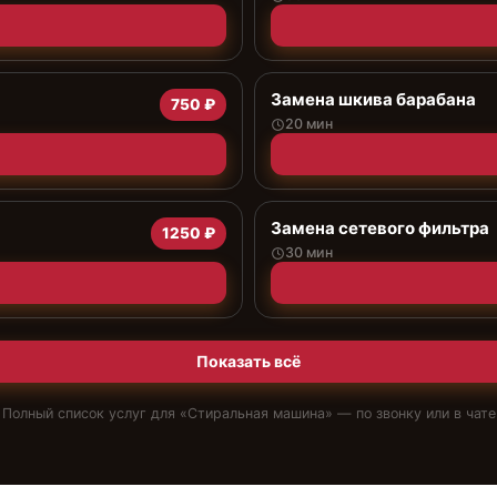
Замена шкива барабана
750 ₽
20 мин
Замена сетевого фильтра
1250 ₽
30 мин
Показать всё
Полный список услуг для «
Стиральная машина
» — по звонку или в чате