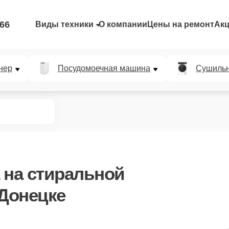
-66
Виды техники
О компании
Цены на ремонт
Ак
нер
Посудомоечная машина
Сушиль
на стиральной
 Донецке