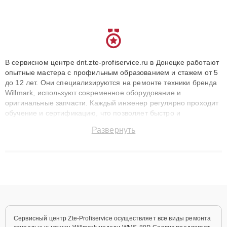
В сервисном центре dnt.zte-profiservice.ru в Донецке работают
опытные мастера с профильным образованием и стажем от 5
до 12 лет. Они специализируются на ремонте техники бренда
Willmark, используют современное оборудование и
оригинальные запчасти. Каждый инженер регулярно проходит
обучение и сертификацию, что позволяет быстро и
точноdiagnostikировать поломки и восстанавливать технику с
Развернуть
сохранением гарантии до 3 лет. Наши мастера решают
сложные случаи: от замены матриц и материнских плат до
ремонта после залития и восстановления данных. Благодаря
высокой квалификации и ответственному подходу клиенты
получают быстрый, качественный ремонт и понятные
объяснения по результатам диагностики.
Сервисный центр Zte-Profiservice осуществляет все виды ремонта