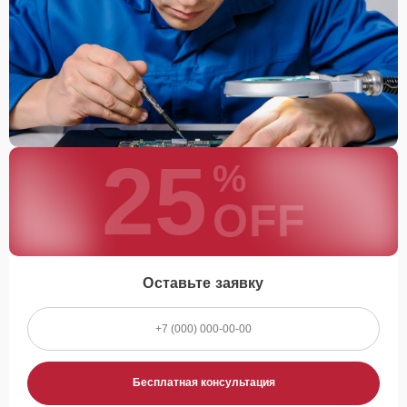
устройство самостоятельно или воспользоваться
курьерской доставкой.
При необходимости клиент может воспользоваться услугой
вызова мастера для проведения диагностики и ремонта в
желаемом месте и удобное время.
Какие предоставляются
25
гарантии
%
OFF
Каждому клиенту предоставляется гарантия сервиса, которая
распространяется на все виды ремонта, а также на все
используемые запчасти. Гарантия включает в себя срочную
обработку гарантийных случаев и постгарантийное обслуживание.
При гарантийном случае наш сервис установит новые запчасти и
Оставьте заявку
обновит программное обеспечение совершенно бесплатно. Более
подробную информацию можно получить в разделе
Гарантии
.
Наличие запчастей и их
качество
Бесплатная консультация