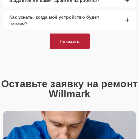
+
Выдаётся ли вами гарантия на работы?
При наличии планов в скором времени заменить
устройство на более современное, лучше
Как узнать, когда моё устройство будет
+
рассмотреть вариант с использованием
готово?
качественного аналога брендовой детали.
Так или иначе, при ремонте будут использованы исключительно
Показать
высококачественные запчасти, будь это 100% оригинал, или
надежные аналоги проверенных и зарекомендовавших себя
производителей.
Этапы ремонта
Для оперативного ремонта вашей техники нужно:
Оставьте заявку на ремонт
Позвонить по телефону горячей линии или
Willmark
запросить обратный звонок через Форму заявки
для быстрого уточнения деталей.
Привезти устройство в ближайший центр или
передать аппарат курьеру службы доставки,
дождаться результатов диагностики и принять
решение.
Дождаться оповещения о готовности и забрать