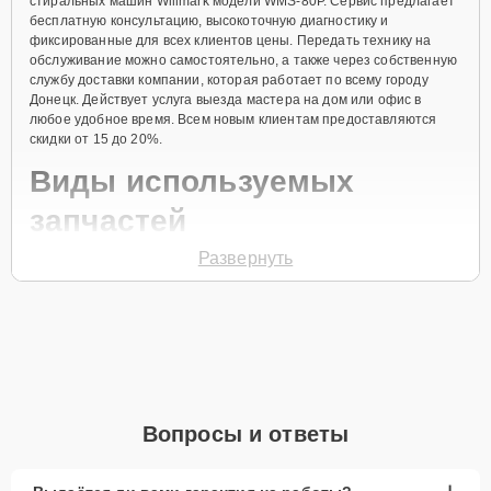
стиральных машин Willmark модели WMS-80P. Сервис предлагает
бесплатную консультацию, высокоточную диагностику и
фиксированные для всех клиентов цены. Передать технику на
обслуживание можно самостоятельно, а также через собственную
службу доставки компании, которая работает по всему городу
Донецк. Действует услуга выезда мастера на дом или офис в
любое удобное время. Всем новым клиентам предоставляются
скидки от 15 до 20%.
Виды используемых
запчастей
Развернуть
Для ремонта стиральной машины модели WMS-80P предлагаются
как оригинальные комплектующие бренда Willmark, так и
качественные аналоги фирменных деталей. Выбор варианта
запчастей или качества аналогичных комплектующих всегда
остается за клиентом.
Как определиться с выбором запчастей:
Если устройство свежей модели и есть планы на
Вопросы и ответы
активное использование устройства дольше
года, рекомендуется выбор оригинальных
запчастей.