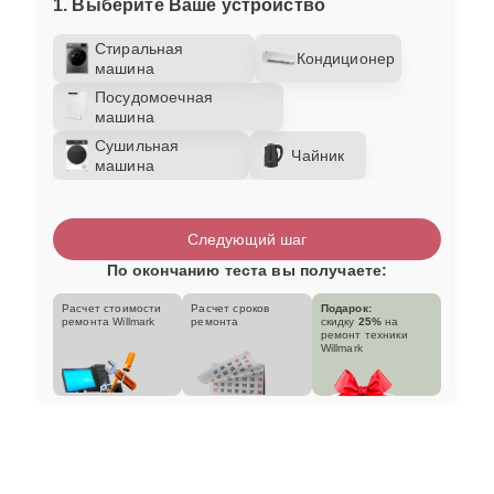
1. Выберите Ваше устройство
Стиральная
Кондиционер
машина
Посудомоечная
машина
Сушильная
Чайник
машина
Следующий шаг
По окончанию теста вы получаете:
Расчет стоимости
Расчет сроков
Подарок:
ремонта Willmark
ремонта
скидку
25%
на
ремонт техники
Willmark