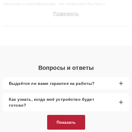
обучение и сертификацию, что позволяет быстро и
точноdiagnostikировать поломки и восстанавливать технику с
Развернуть
сохранением гарантии до 3 лет. Наши мастера решают
сложные случаи: от замены матриц и материнских плат до
ремонта после залития и восстановления данных. Благодаря
высокой квалификации и ответственному подходу клиенты
получают быстрый, качественный ремонт и понятные
объяснения по результатам диагностики.
Вопросы и ответы
+
Выдаётся ли вами гарантия на работы?
Как узнать, когда моё устройство будет
+
готово?
Показать