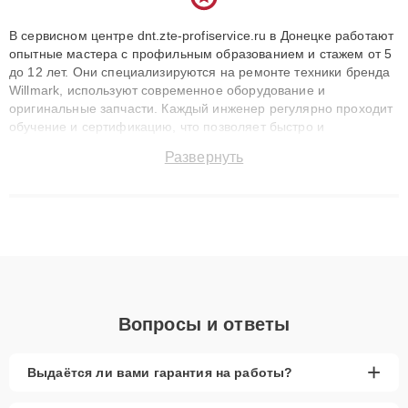
В сервисном центре dnt.zte-profiservice.ru в Донецке работают
опытные мастера с профильным образованием и стажем от 5
до 12 лет. Они специализируются на ремонте техники бренда
Willmark, используют современное оборудование и
оригинальные запчасти. Каждый инженер регулярно проходит
обучение и сертификацию, что позволяет быстро и
точноdiagnostikировать поломки и восстанавливать технику с
Развернуть
сохранением гарантии до 3 лет. Наши мастера решают
сложные случаи: от замены матриц и материнских плат до
ремонта после залития и восстановления данных. Благодаря
высокой квалификации и ответственному подходу клиенты
получают быстрый, качественный ремонт и понятные
объяснения по результатам диагностики.
Вопросы и ответы
+
Выдаётся ли вами гарантия на работы?