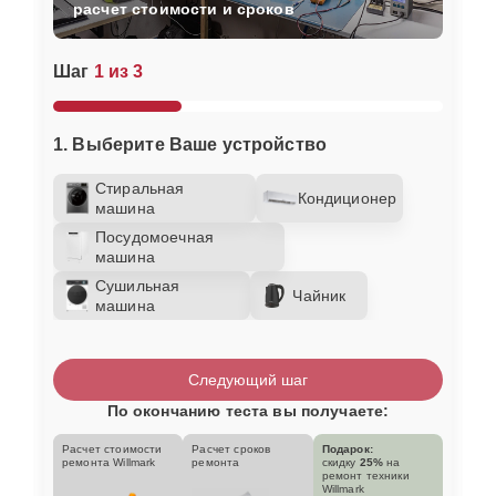
расчет стоимости и сроков
Шаг
1 из 3
1. Выберите Ваше устройство
Стиральная
Кондиционер
машина
Посудомоечная
машина
Сушильная
Чайник
машина
Следующий шаг
По окончанию теста вы получаете:
Расчет стоимости
Расчет сроков
Подарок:
ремонта Willmark
ремонта
скидку
25%
на
ремонт техники
Willmark