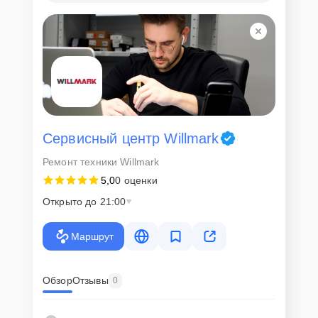
Для всех клиентов действуют демократичные и фиксированные
цены. Конечная стоимость работ обсуждается с клиентом и не в
коем случае не может измениться в процессе работ. Сервис не
навязывает клиентам дополнительные услуги и не
предусматривает скрытые платежи. Рассчитать предварительную
стоимость ремонта можно с помощью нашего
Калькулятора
.
Скорость диагностики и
ремонта
Сервисный центр Willmark
Ремонт техники Willmark
Наша компания ценит время клиентов и понимает важность
5,0
0 оценки
оперативного решения любых вопросов. В среднем, ремонт
занимает не более трех часов, поэтому в большинстве случаев
Открыто до 21:00
клиент сможет забрать свой гаджет в этот же день. При
необходимости предоставляется услуга экспресс-ремонта.
Маршрут
Внимание! Устройство отправляется на ремонт только после
согласования вариантов запчастей и стоимости ремонта с
клиентом. Стоимость ремонта фиксируется и не может быть
изменена в процессе или после завершения работ.
Обзор
Отзывы
0
Доставка или выезд