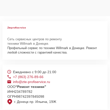
ремонтируемых устройствах клиентов, в соответствии с
действующим законодательством Российской Федерации.
Как начать ремонт
Для запуска процесса ремонта посудомоечной машины Willmark
Zteprofiservice
DW-W61381W нужно просто оставить
Заявку на сайте
или
позвонить телефону горячей линии: +7 (863) 276-89-66. Наши
Сеть сервисных центров по ремонту
специалисты оперативно проконсультируют по всем необходимым
техники Willmark в Донецке.
вопросам, запишут на диагностику, подскажут с вариантами
Профильный сервис по технике Willmark в Донецке. Ремонт
курьерской доставки или оформят выезд мастера в удобное время
любой сложности с гарантией качества.
и место.
Ежедневно с 9:00 до 21:00
+7 (863) 276-89-66
info@zte-profiservice.ru
ООО
“Ремонт техники”
ИНН
234789782
ОГРН
98742397845098
г. Донецк пр. Ильича, 19Ж