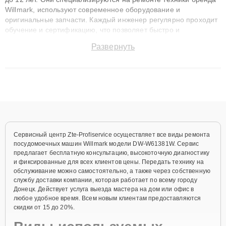
Willmark, используют современное оборудование и
оригинальные запчасти. Каждый инженер регулярно проходит
обучение и сертификацию, что позволяет быстро и
точноdiagnostikировать поломки и восстанавливать технику с
Развернуть
сохранением гарантии до 3 лет. Наши мастера решают
сложные случаи: от замены матриц и материнских плат до
ремонта после залития и восстановления данных. Благодаря
высокой квалификации и ответственному подходу клиенты
получают быстрый, качественный ремонт и понятные
объяснения по результатам диагностики.
Сервисный центр Zte-Profiservice осуществляет все виды ремонта
посудомоечных машин Willmark модели DW-W61381W. Сервис
предлагает бесплатную консультацию, высокоточную диагностику
и фиксированные для всех клиентов цены. Передать технику на
обслуживание можно самостоятельно, а также через собственную
службу доставки компании, которая работает по всему городу
Донецк. Действует услуга выезда мастера на дом или офис в
любое удобное время. Всем новым клиентам предоставляются
скидки от 15 до 20%.