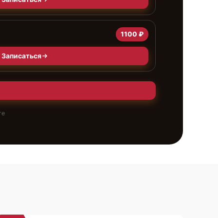
1100 ₽
Записаться
те