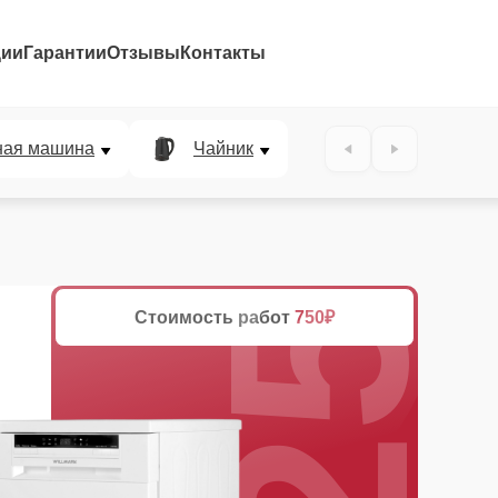
ции
Гарантии
Отзывы
Контакты
25%
ная машина
Чайник
Стоимость работ
750₽