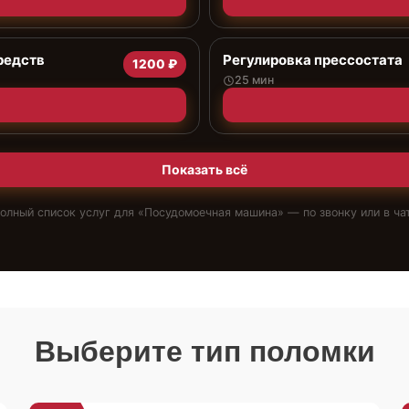
редств
Регулировка прессостата
1200 ₽
25 мин
Показать всё
олный список услуг для «
Посудомоечная машина
» — по звонку или в ча
Выберите тип поломки