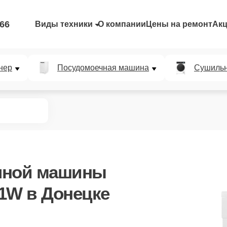
-66
Виды техники
О компании
Цены на ремонт
Ак
нер
Посудомоечная машина
Сушиль
чной машины
61W
в Донецке