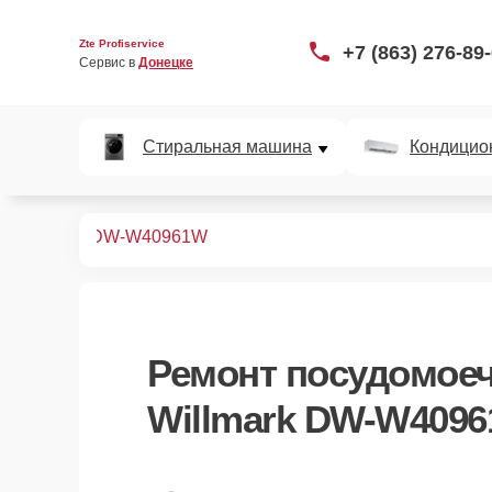
Zte Profiservice
+7 (863) 276-89
Сервис в 
Донецке
Стиральная машина
Кондицио
ных машин
DW-W40961W
Ремонт
посудомое
Willmark DW-W409