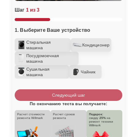
Шаг
1 из 3
1. Выберите Ваше устройство
Стиральная
Кондиционер
машина
Посудомоечная
машина
Сушильная
Чайник
машина
Следующий шаг
По окончанию теста вы получаете:
Расчет стоимости
Расчет сроков
Подарок:
ремонта Willmark
ремонта
скидку
25%
на
ремонт техники
Willmark