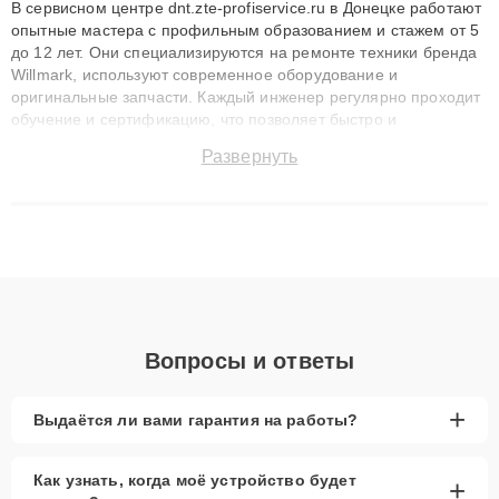
В сервисном центре dnt.zte-profiservice.ru в Донецке работают
опытные мастера с профильным образованием и стажем от 5
до 12 лет. Они специализируются на ремонте техники бренда
Willmark, используют современное оборудование и
оригинальные запчасти. Каждый инженер регулярно проходит
обучение и сертификацию, что позволяет быстро и
точноdiagnostikировать поломки и восстанавливать технику с
Развернуть
сохранением гарантии до 3 лет. Наши мастера решают
сложные случаи: от замены матриц и материнских плат до
ремонта после залития и восстановления данных. Благодаря
высокой квалификации и ответственному подходу клиенты
получают быстрый, качественный ремонт и понятные
объяснения по результатам диагностики.
Вопросы и ответы
+
Выдаётся ли вами гарантия на работы?
Как узнать, когда моё устройство будет
+