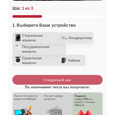
Шаг
1 из 3
1. Выберите Ваше устройство
Стиральная
Кондиционер
машина
Посудомоечная
машина
Сушильная
Чайник
машина
Следующий шаг
По окончанию теста вы получаете:
Расчет стоимости
Расчет сроков
Подарок:
ремонта Willmark
ремонта
скидку
25%
на
ремонт техники
Willmark