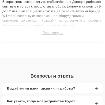
В сервисном центре dnt.zte-profiservice.ru в Донецке работают
опытные мастера с профильным образованием и стажем от 5
до 12 лет. Они специализируются на ремонте техники бренда
Willmark, используют современное оборудование и
оригинальные запчасти. Каждый инженер регулярно проходит
обучение и сертификацию, что позволяет быстро и
точноdiagnostikировать поломки и восстанавливать технику с
Развернуть
сохранением гарантии до 3 лет. Наши мастера решают
сложные случаи: от замены матриц и материнских плат до
ремонта после залития и восстановления данных. Благодаря
высокой квалификации и ответственному подходу клиенты
получают быстрый, качественный ремонт и понятные
объяснения по результатам диагностики.
Вопросы и ответы
+
Выдаётся ли вами гарантия на работы?
Как узнать, когда моё устройство будет
+