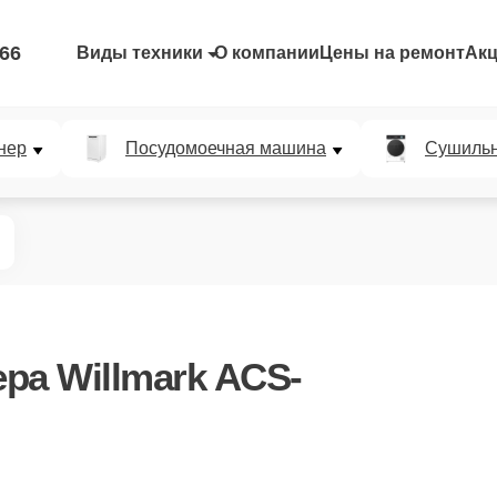
-66
Виды техники
О компании
Цены на ремонт
Ак
нер
Посудомоечная машина
Сушиль
ра Willmark ACS-