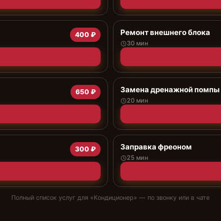
Ремонт внешнего блока
400 ₽
30 мин
Замена дренажной помпы
650 ₽
20 мин
Заправка фреоном
300 ₽
25 мин
Полный список услуг для «
Кондиционер
» — по звонку или в чате