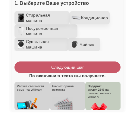
1. Выберите Ваше устройство
Стиральная
Кондиционер
машина
Посудомоечная
машина
Сушильная
Чайник
машина
Следующий шаг
По окончанию теста вы получаете:
Расчет стоимости
Расчет сроков
Подарок:
ремонта Willmark
ремонта
скидку
25%
на
ремонт техники
Willmark