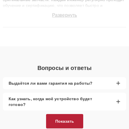
обучение и сертификацию, что позволяет быстро и
точноdiagnostikировать поломки и восстанавливать технику с
Развернуть
сохранением гарантии до 3 лет. Наши мастера решают
сложные случаи: от замены матриц и материнских плат до
ремонта после залития и восстановления данных. Благодаря
высокой квалификации и ответственному подходу клиенты
получают быстрый, качественный ремонт и понятные
объяснения по результатам диагностики.
Вопросы и ответы
+
Выдаётся ли вами гарантия на работы?
Как узнать, когда моё устройство будет
+
готово?
Показать